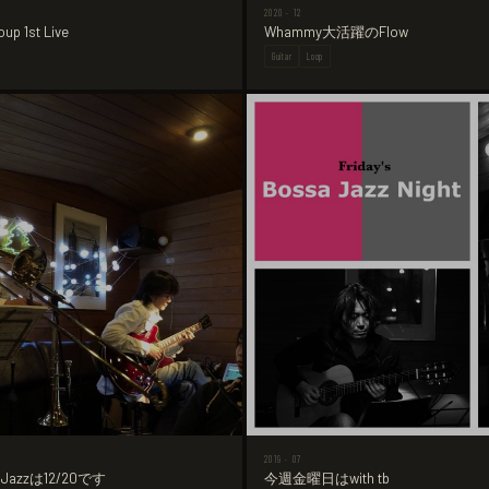
2020 · 12
up 1st Live
Whammy大活躍のFlow
Guitar
Loop
2019 · 07
今週金曜日はwith tb
Jazzは12/20です