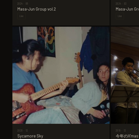
2024 · 06
2024 · 03
Masa-Jun Group vol.2
Masa-Jun Gro
Live
Live
2020 · 12
2019 · 12
Sycamore Sky
今年のX'mas 