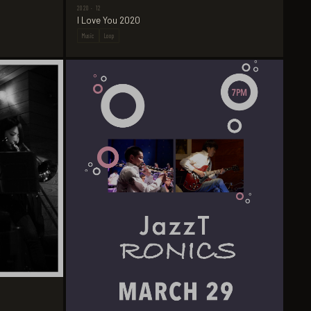
2020 · 12
I Love You 2020
Music
Loop