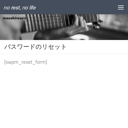
no rest, no life
コンテンツの下
パスワードのリセット
[swpm_reset_form]